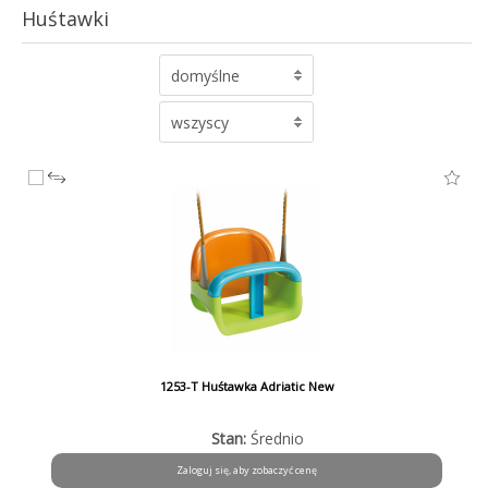
Huśtawki
domyślne
wszyscy
1253-T Huśtawka Adriatic New
Stan:
Średnio
Zaloguj się, aby zobaczyć cenę