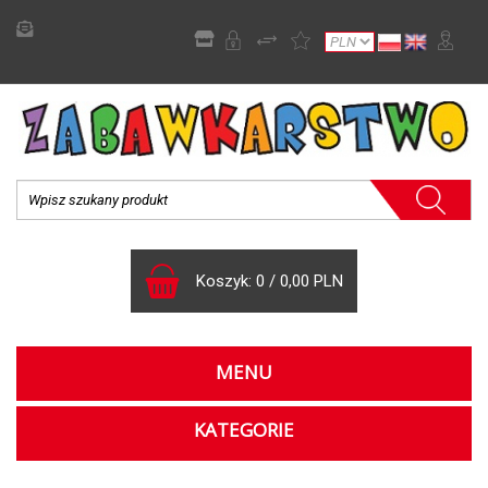
Koszyk:
0
/
0,00 PLN
MENU
KATEGORIE