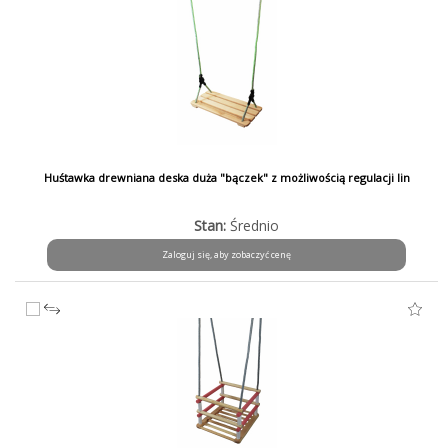
Huśtawka drewniana deska duża "bączek" z możliwością regulacji lin
Stan:
Średnio
Zaloguj się, aby zobaczyć cenę