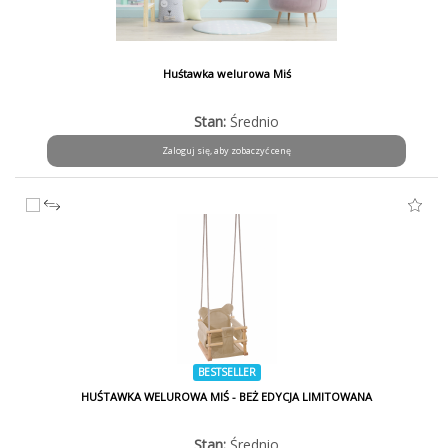
Huśtawka welurowa Miś
Stan:
Średnio
Zaloguj się, aby zobaczyć cenę
BESTSELLER
HUŚTAWKA WELUROWA MIŚ - BEŻ EDYCJA LIMITOWANA
Stan:
Średnio