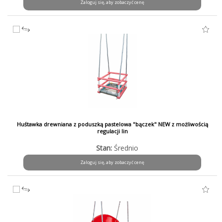
Zaloguj się, aby zobaczyć cenę
Huśtawka drewniana z poduszką pastelowa "bączek" NEW z możliwością
regulacji lin
Stan:
Średnio
Zaloguj się, aby zobaczyć cenę