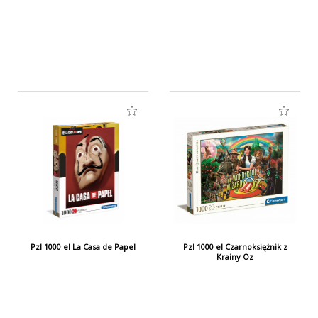
informacji na opakowaniu.
PRODUCENT / PODMIOT ODPOWIEDZIALNY:
Clementoni SpA
Zona Industriale Fontenoce SNC
62019 Recanati (MC), Italy
assistenza@clementoni.it
www. clementoni.com
Tel. +39 071 75811
Pzl 1000 el La Casa de Papel
Pzl 1000 el Czarnoksiężnik z
Krainy Oz