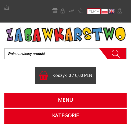
Koszyk:
0
/
0,00 PLN
MENU
KATEGORIE